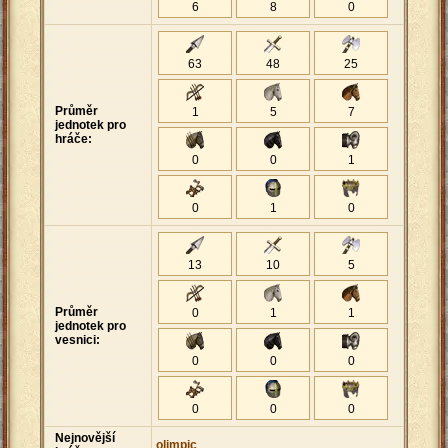
6
8
0
63
48
25
Průměr
1
5
7
jednotek pro
hráče:
0
0
1
0
1
0
13
10
5
Průměr
0
1
1
jednotek pro
vesnici:
0
0
0
0
0
0
Nejnovější
olimpic