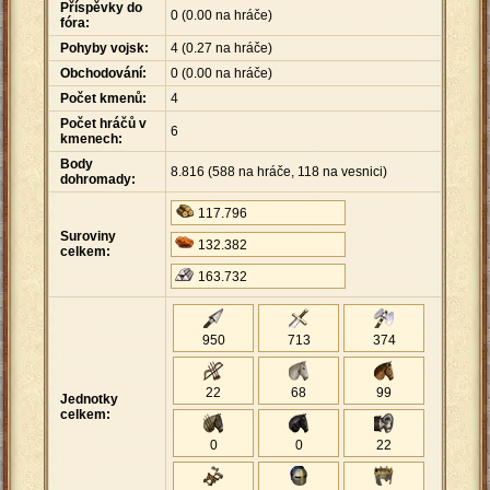
Příspěvky do
0 (0.00 na hráče)
fóra:
Pohyby vojsk:
4 (0.27 na hráče)
Obchodování:
0 (0.00 na hráče)
Počet kmenů:
4
Počet hráčů v
6
kmenech:
Body
8
.
816 (588 na hráče, 118 na vesnici)
dohromady:
117
.
796
Suroviny
132
.
382
celkem:
163
.
732
950
713
374
22
68
99
Jednotky
celkem:
0
0
22