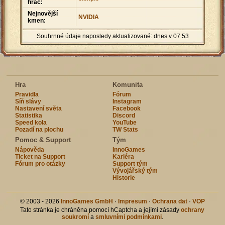
hráč:
Nejnovější
NVIDIA
kmen:
Souhrnné údaje naposledy aktualizované: dnes v 07:53
Hra
Komunita
Pravidla
Fórum
Síň slávy
Instagram
Nastavení světa
Facebook
Statistika
Discord
Speed kola
YouTube
Pozadí na plochu
TW Stats
Pomoc & Support
Tým
Nápověda
InnoGames
Ticket na Support
Kariéra
Fórum pro otázky
Support tým
Vývojářský tým
Historie
© 2003 - 2026
InnoGames GmbH
·
Impresum
·
Ochrana dat
·
VOP
Tato stránka je chráněna pomocí hCaptcha a jejími zásady
ochrany
soukromí
a
smluvními podmínkami
.