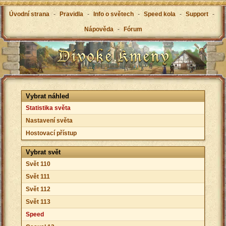
Úvodní strana
-
Pravidla
-
Info o světech
-
Speed kola
-
Support
-
Nápověda
-
Fórum
Vybrat náhled
Statistika světa
Nastavení světa
Hostovací přístup
Vybrat svět
Svět 110
Svět 111
Svět 112
Svět 113
Speed